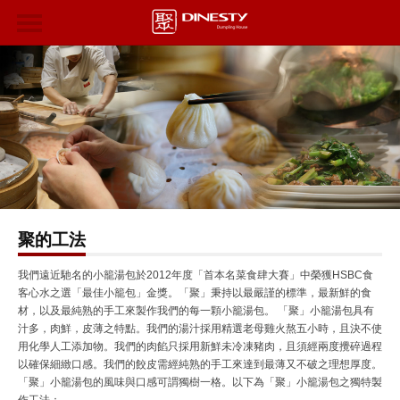
聚的工法
我們遠近馳名的小籠湯包於2012年度「首本名菜食肆大賽」中榮獲HSBC食
客心水之選「最佳小籠包」金獎。「聚」秉持以最嚴謹的標準，最新鮮的食
材，以及最純熟的手工來製作我們的每一顆小籠湯包。 「聚」小籠湯包具有
汁多，肉鮮，皮薄之特點。我們的湯汁採用精選老母雞火熬五小時，且決不使
用化學人工添加物。我們的肉餡只採用新鮮未冷凍豬肉，且須經兩度攪碎過程
以確保細緻口感。我們的餃皮需經純熟的手工來達到最薄又不破之理想厚度。
「聚」小籠湯包的風味與口感可謂獨樹一格。以下為「聚」小籠湯包之獨特製