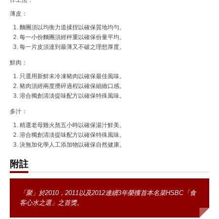
作工法：
薄皮：
麵團須以均衡力道揉捏以確保質地均勻。
每一小份麵團須經秤重以確保份量平均。
每一片皮須達到最薄又不破之理想厚度。
鮮肉：
只選用新鮮未冷凍豬肉以確保最佳風味。
豬肉須經兩度攪碎過程以確保細緻口感。
溶合獨創清淡提味配方以確保特殊風味。
多汁：
精選老母雞火熬五小時以確保湯汁鮮美。
溶合獨創清淡提味配方以確保特殊風味。
決無加化學人工添加物以確保自然健康。
附註
「聚」於2010，2011以及2012連續3年榮獲首本名菜HSBC「食
客心水之選」之首獎。